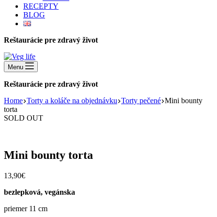
RECEPTY
BLOG
Reštaurácie pre zdravý život
Menu
Reštaurácie pre zdravý život
Home
Torty a koláče na objednávku
Torty pečené
Mini bounty
torta
SOLD OUT
Mini bounty torta
13,90
€
bezlepková, vegánska
priemer 11 cm