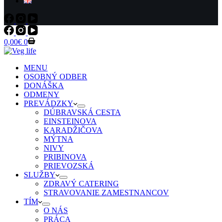
Shopping
0,00
€
0
cart
MENU
OSOBNÝ ODBER
DONÁŠKA
ODMENY
PREVÁDZKY
DÚBRAVSKÁ CESTA
EINSTEINOVA
KARADŽIČOVA
MÝTNA
NIVY
PRIBINOVA
PRIEVOZSKÁ
SLUŽBY
ZDRAVÝ CATERING
STRAVOVANIE ZAMESTNANCOV
TÍM
O NÁS
PRÁCA