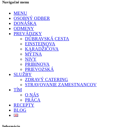
Navigačné menu
MENU
OSOBNÝ ODBER
DONÁŠKA
ODMENY
PREVÁDZKY
DÚBRAVSKÁ CESTA
EINSTEINOVA
KARADŽIČOVA
MÝTNA
NIVY
PRIBINOVA
PRIEVOZSKÁ
SLUŽBY
ZDRAVÝ CATERING
STRAVOVANIE ZAMESTNANCOV
TÍM
O NÁS
PRÁCA
RECEPTY
BLOG
Informácie