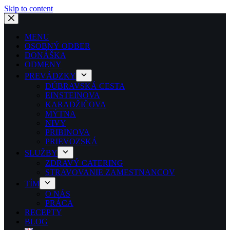
Skip to content
MENU
OSOBNÝ ODBER
DONÁŠKA
ODMENY
PREVÁDZKY
DÚBRAVSKÁ CESTA
EINSTEINOVA
KARADŽIČOVA
MÝTNA
NIVY
PRIBINOVA
PRIEVOZSKÁ
SLUŽBY
ZDRAVÝ CATERING
STRAVOVANIE ZAMESTNANCOV
TÍM
O NÁS
PRÁCA
RECEPTY
BLOG