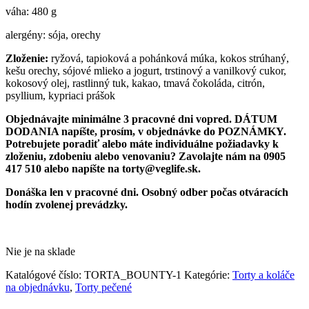
váha: 480 g
alergény: sója, orechy
Zloženie:
ryžová, tapioková a pohánková múka, kokos strúhaný,
kešu orechy, sójové mlieko a jogurt, trstinový a vanilkový cukor,
kokosový olej, rastlinný tuk, kakao, tmavá čokoláda, citrón,
psyllium, kypriaci prášok
Objednávajte minimálne 3 pracovné dni vopred. DÁTUM
DODANIA napíšte, prosím, v objednávke do POZNÁMKY.
Potrebujete poradiť alebo máte individuálne požiadavky k
zloženiu, zdobeniu alebo venovaniu? Zavolajte nám na 0905
417 510 alebo napíšte na torty@veglife.sk.
Donáška len v pracovné dni. Osobný odber počas otváracích
hodín zvolenej prevádzky.
Nie je na sklade
Katalógové číslo:
TORTA_BOUNTY-1
Kategórie:
Torty a koláče
na objednávku
,
Torty pečené