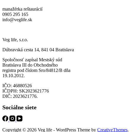
manažérka reštaurácií
0905 295 165
info@veglife.sk
Veg life, s.r.o.
Dúbravská cesta 14, 841 04 Bratislava
Spoločnosť zapísal Mestský súd
Bratislava III do Obchodného
registra pod číslom Sro/84812/B dňa
19.10.2012.
IČO: 46880526
IČDPH: SK2023621776
DIČ: 2023621776.
Sociálne siete
Copyright © 2026 Veg life - WordPress Theme by
CreativeThemes
.