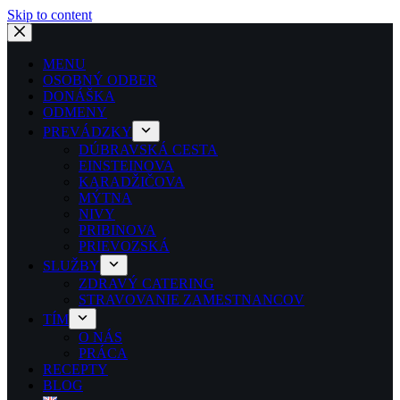
Skip to content
MENU
OSOBNÝ ODBER
DONÁŠKA
ODMENY
PREVÁDZKY
DÚBRAVSKÁ CESTA
EINSTEINOVA
KARADŽIČOVA
MÝTNA
NIVY
PRIBINOVA
PRIEVOZSKÁ
SLUŽBY
ZDRAVÝ CATERING
STRAVOVANIE ZAMESTNANCOV
TÍM
O NÁS
PRÁCA
RECEPTY
BLOG