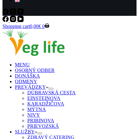
Shopping cart
0,00
€
0
MENU
OSOBNÝ ODBER
DONÁŠKA
ODMENY
PREVÁDZKY
DÚBRAVSKÁ CESTA
EINSTEINOVA
KARADŽIČOVA
MÝTNA
NIVY
PRIBINOVA
PRIEVOZSKÁ
SLUŽBY
ZDRAVÝ CATERING