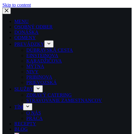
Skip to content
MENU
OSOBNÝ ODBER
DONÁŠKA
ODMENY
PREVÁDZKY
DÚBRAVSKÁ CESTA
EINSTEINOVA
KARADŽIČOVA
MÝTNA
NIVY
PRIBINOVA
PRIEVOZSKÁ
SLUŽBY
ZDRAVÝ CATERING
STRAVOVANIE ZAMESTNANCOV
TÍM
O NÁS
PRÁCA
RECEPTY
BLOG