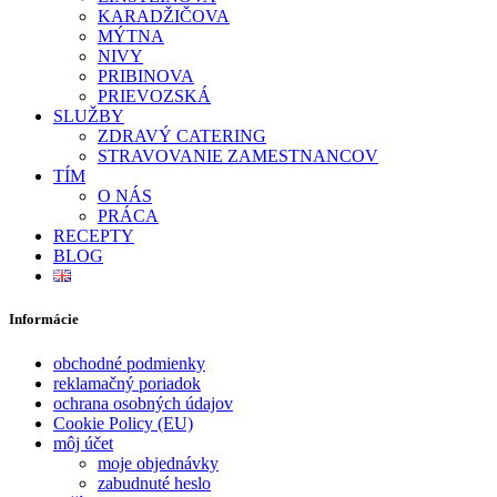
KARADŽIČOVA
MÝTNA
NIVY
PRIBINOVA
PRIEVOZSKÁ
SLUŽBY
ZDRAVÝ CATERING
STRAVOVANIE ZAMESTNANCOV
TÍM
O NÁS
PRÁCA
RECEPTY
BLOG
Informácie
obchodné podmienky
reklamačný poriadok
ochrana osobných údajov
Cookie Policy (EU)
môj účet
moje objednávky
zabudnuté heslo