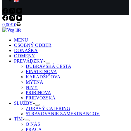
Shopping
0,00
€
0
cart
MENU
OSOBNÝ ODBER
DONÁŠKA
ODMENY
PREVÁDZKY
DÚBRAVSKÁ CESTA
EINSTEINOVA
KARADŽIČOVA
MÝTNA
NIVY
PRIBINOVA
PRIEVOZSKÁ
SLUŽBY
ZDRAVÝ CATERING
STRAVOVANIE ZAMESTNANCOV
TÍM
O NÁS
PRÁCA