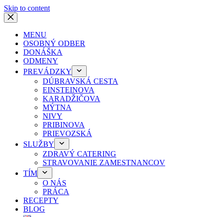
Skip to content
MENU
OSOBNÝ ODBER
DONÁŠKA
ODMENY
PREVÁDZKY
DÚBRAVSKÁ CESTA
EINSTEINOVA
KARADŽIČOVA
MÝTNA
NIVY
PRIBINOVA
PRIEVOZSKÁ
SLUŽBY
ZDRAVÝ CATERING
STRAVOVANIE ZAMESTNANCOV
TÍM
O NÁS
PRÁCA
RECEPTY
BLOG