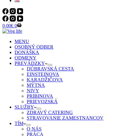
Shopping
0,00
€
0
cart
MENU
OSOBNÝ ODBER
DONÁŠKA
ODMENY
PREVÁDZKY
DÚBRAVSKÁ CESTA
EINSTEINOVA
KARADŽIČOVA
MÝTNA
NIVY
PRIBINOVA
PRIEVOZSKÁ
SLUŽBY
ZDRAVÝ CATERING
STRAVOVANIE ZAMESTNANCOV
TÍM
O NÁS
PRÁCA