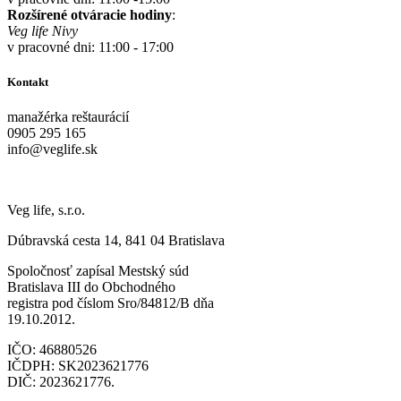
Rozšírené otváracie hodiny
:
Veg life Nivy
v pracovné dni: 11:00 - 17:00
Kontakt
manažérka reštaurácií
0905 295 165
info@veglife.sk
Veg life, s.r.o.
Dúbravská cesta 14, 841 04 Bratislava
Spoločnosť zapísal Mestský súd
Bratislava III do Obchodného
registra pod číslom Sro/84812/B dňa
19.10.2012.
IČO: 46880526
IČDPH: SK2023621776
DIČ: 2023621776.