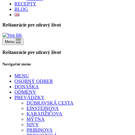
RECEPTY
BLOG
Reštaurácie pre zdravý život
Menu
Reštaurácie pre zdravý život
Navigačné menu
MENU
OSOBNÝ ODBER
DONÁŠKA
ODMENY
PREVÁDZKY
DÚBRAVSKÁ CESTA
EINSTEINOVA
KARADŽIČOVA
MÝTNA
NIVY
PRIBINOVA