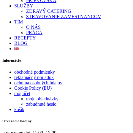
PRIEVOZSKÁ
SLUŽBY
ZDRAVÝ CATERING
STRAVOVANIE ZAMESTNANCOV
TÍM
O NÁS
PRÁCA
RECEPTY
BLOG
Informácie
obchodné podmienky
reklamačný poriadok
ochrana osobných údajov
Cookie Policy (EU)
môj účet
moje objednávky
zabudnuté heslo
košík
Otváracie hodiny
v pracovné dni: 11:00 -15:00