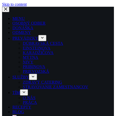
Skip to content
MENU
OSOBNÝ ODBER
DONÁŠKA
ODMENY
PREVÁDZKY
DÚBRAVSKÁ CESTA
EINSTEINOVA
KARADŽIČOVA
MÝTNA
NIVY
PRIBINOVA
PRIEVOZSKÁ
SLUŽBY
ZDRAVÝ CATERING
STRAVOVANIE ZAMESTNANCOV
TÍM
O NÁS
PRÁCA
RECEPTY
BLOG