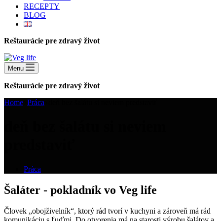
RECEPTY
BLOG
Reštaurácie pre zdravý život
Menu
Reštaurácie pre zdravý život
Home
Práca
deň bez šalátu si neviem predstaviť
deň bez šalátu si neviem
predstaviť
Práca
Šaláter - pokladník vo Veg life
Človek „obojživelník“, ktorý rád tvorí v kuchyni a zároveň má rád
komunikáciu s ľuďmi. Do otvorenia má na starosti výrobu šalátov a