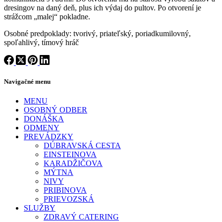
dresingov na daný deň, plus ich výdaj do pultov. Po otvorení je
strážcom „malej“ pokladne.
Osobné predpoklady: tvorivý, priateľský, poriadkumilovný,
spoľahlivý, tímový hráč
Navigačné menu
MENU
OSOBNÝ ODBER
DONÁŠKA
ODMENY
PREVÁDZKY
DÚBRAVSKÁ CESTA
EINSTEINOVA
KARADŽIČOVA
MÝTNA
NIVY
PRIBINOVA
PRIEVOZSKÁ
SLUŽBY
ZDRAVÝ CATERING