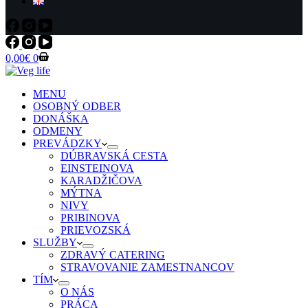
Shopping
0,00
€
0
cart
MENU
OSOBNÝ ODBER
DONÁŠKA
ODMENY
PREVÁDZKY
DÚBRAVSKÁ CESTA
EINSTEINOVA
KARADŽIČOVA
MÝTNA
NIVY
PRIBINOVA
PRIEVOZSKÁ
SLUŽBY
ZDRAVÝ CATERING
STRAVOVANIE ZAMESTNANCOV
TÍM
O NÁS
PRÁCA